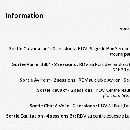
Information
Vous 
Sortie Catamaran* - 2 sessions :
RDV Plage de Bon Secours
(fourni par
Sortie Voilier J80* - 2 sessions :
RDV au Port des Sablons (
21h30
po
Sortie Aviron* - 2 sessions :
RDV au club d'Aviron - Sa
Sortie Kayak* - 2 sessions
: RDV Centre Naut
(incluant 30m
Sortie Char à Voile - 2 sessions :
RDV à Hirel (l'a
Sortie Equitation - 4 sessions (!) :
RDV au centre équestre La