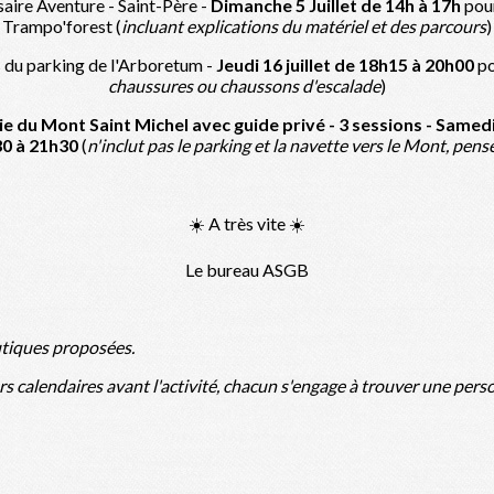
ire Aventure - Saint-Père -
Dimanche 5 Juillet de 14h à 17h
pou
Trampo'forest (
incluant explications du matériel et des parcours
)
du parking de l'Arboretum -
Jeudi 16 juillet de 18h15 à 20h00
po
chaussures ou chaussons d'escalade
)
u Mont Saint Michel avec guide privé - 3 sessions -
Samedi 
30 à 21h30
(
n'inclut pas le parking et la navette vers le Mont, pense
☀️ A très vite ☀️
Le bureau ASGB
autiques proposées.
 calendaires avant l'activité, chacun s'engage à trouver une personn